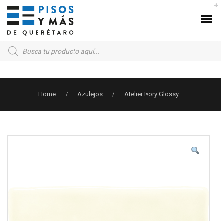
Products
search
Home
Azulejos
Atelier Ivory Glossy
/
/