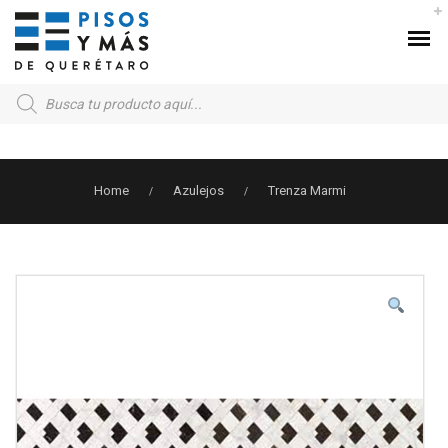
Products
search
Home
Azulejos
Trenza Marmi
/
/