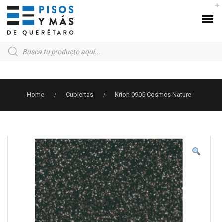
Products
search
Home
Cubiertas
Krion 0905 Cosmos Nature
/
/