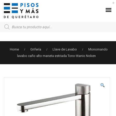
Products
search
Home
Grifería
Llave de Lavabo
Monomando
/
/
/
lavabo caño alto maneta estriada Tono titanio Noken