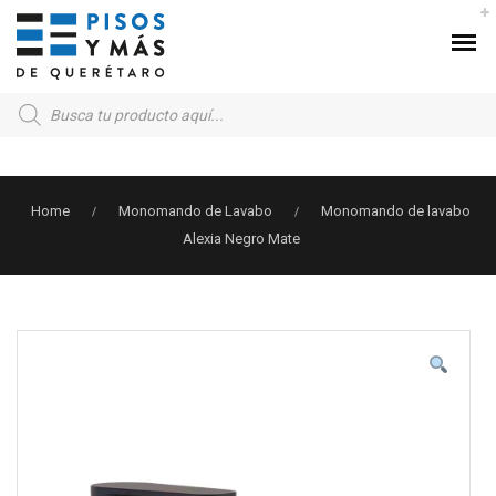
Products
search
Home
Monomando de Lavabo
Monomando de lavabo
/
/
Alexia Negro Mate