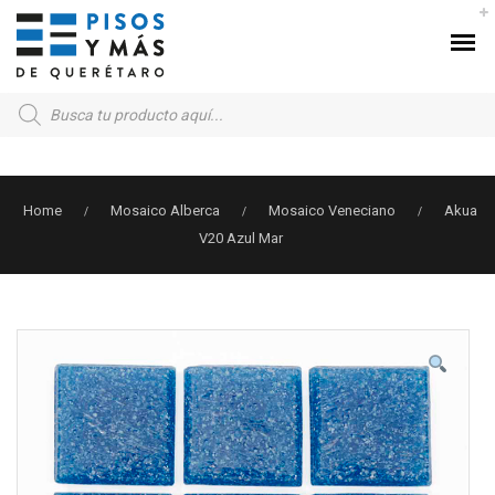
Products
search
Home
Mosaico Alberca
Mosaico Veneciano
Akua
/
/
/
V20 Azul Mar