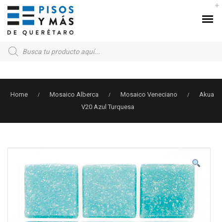
Products
search
Home
Mosaico Alberca
Mosaico Veneciano
Akua
/
/
/
V20 Azul Turquesa