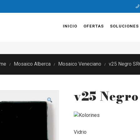
INICIO
OFERTAS
SOLUCIONES
me
Mosaico Alberca
Mosaico Veneciano
v25 Negro SR
/
/
/
v25 Negro
Vidrio