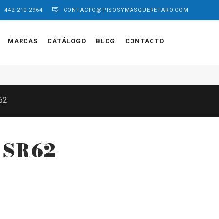
442 210 2964
CONTACTO@PISOSYMASQUERETARO.COM
MARCAS
CATÁLOGO
BLOG
CONTACTO
62
 SR62