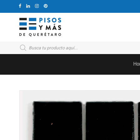
Products
search
Ho