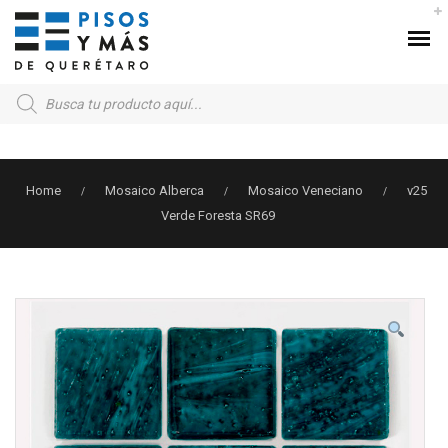
Products
search
Home
Mosaico Alberca
Mosaico Veneciano
v25
/
/
/
Verde Foresta SR69