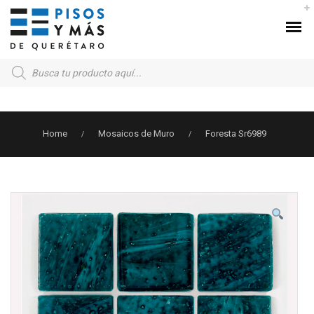
Products
search
Home
Mosaicos de Muro
Foresta Sr6989
/
/