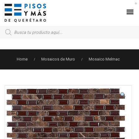
Products
search
Home
Mosaicos de Muro
Mosaico Melmac
/
/