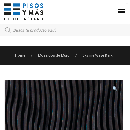
Products
search
Home
Mosaicos de Muro
Skyline Wave Dark
/
/