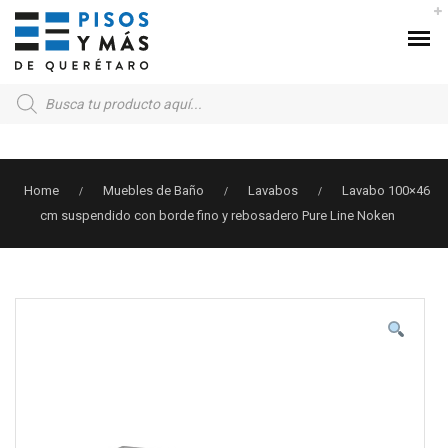
Products
search
Home
Muebles de Baño
Lavabos
Lavabo 100×46
/
/
/
cm suspendido con borde fino y rebosadero Pure Line Noken