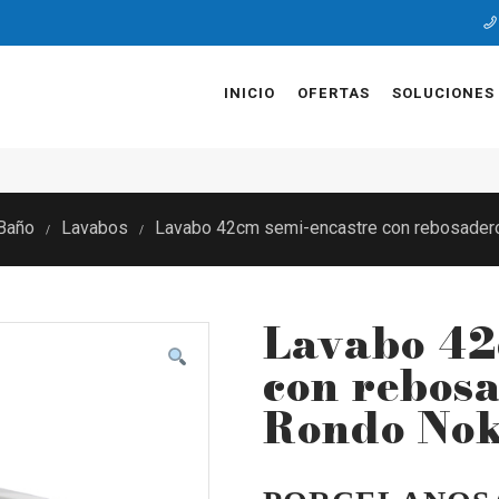
INICIO
OFERTAS
SOLUCIONES
Baño
Lavabos
Lavabo 42cm semi-encastre con rebosader
/
/
Lavabo 42
con rebos
Rondo No