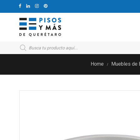
Products
search
Home
Muebles de 
/