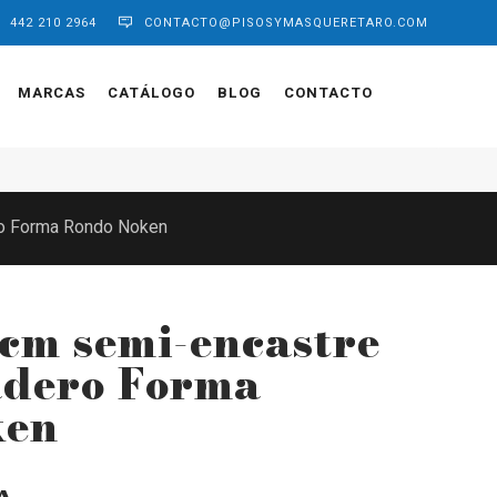
442 210 2964
CONTACTO@PISOSYMASQUERETARO.COM
MARCAS
CATÁLOGO
BLOG
CONTACTO
o Forma Rondo Noken
cm semi-encastre
adero Forma
ken