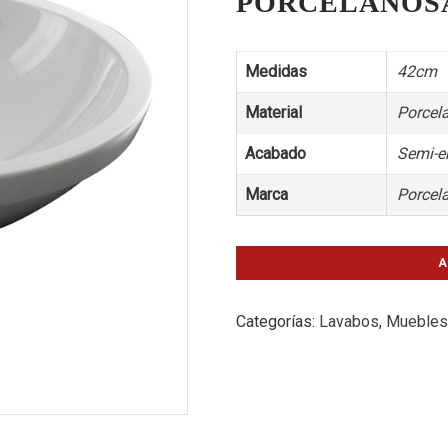
PORCELANOS
Medidas
42cm
Material
Porcela
Acabado
Semi-e
Marca
Porcel
A
Categorías:
Lavabos
,
Muebles