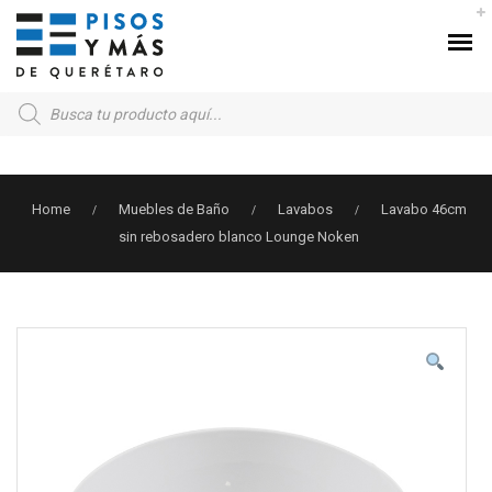
Products
search
Home
Muebles de Baño
Lavabos
Lavabo 46cm
/
/
/
sin rebosadero blanco Lounge Noken