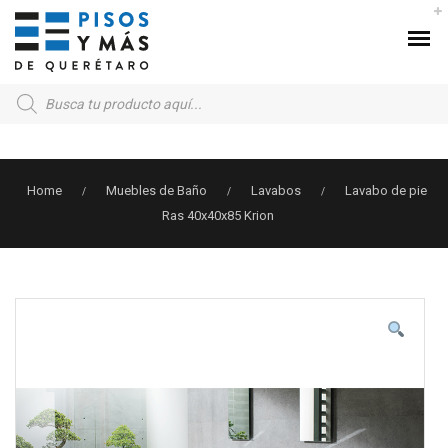
Products
search
Home
Muebles de Baño
Lavabos
Lavabo de pie
/
/
/
Ras 40x40x85 Krion