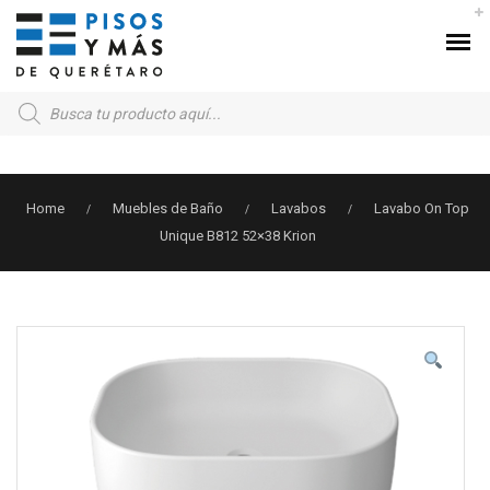
Products
search
Home
Muebles de Baño
Lavabos
Lavabo On Top
/
/
/
Unique B812 52×38 Krion