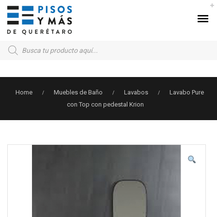
Products
search
Home
Muebles de Baño
Lavabos
Lavabo Pure
/
/
/
con Top con pedestal Krion