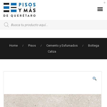
Products
search
Home
Pisos
Cemento y Esfumados
Bottega
/
/
/
Caliza