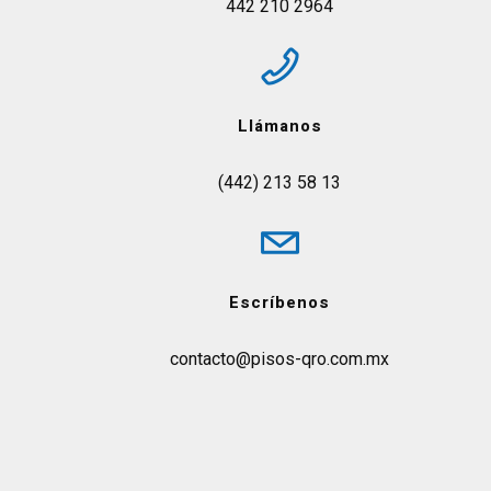
442 210 2964
Llámanos
(442) 213 58 13
Escríbenos
contacto@pisos-qro.com.mx