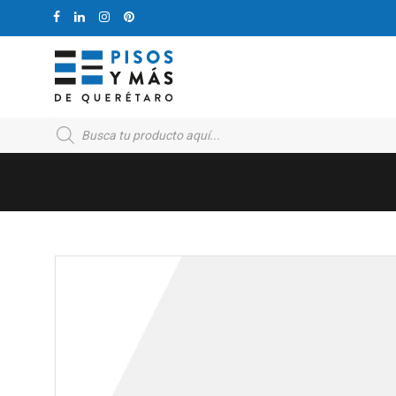
Products
search