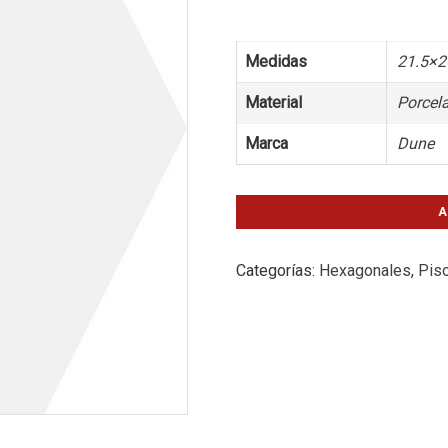
Medidas
21.5×2
Material
Porcel
Marca
Dune
A
Categorías:
Hexagonales
,
Pis