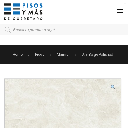
Products
search
Home
Pisos
Mármol
Ars Beige Polished
/
/
/