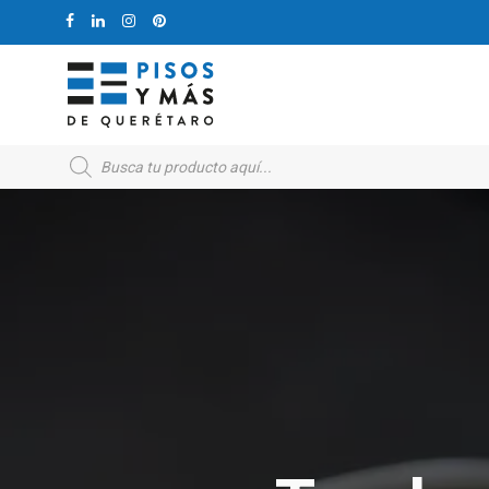
Products
search