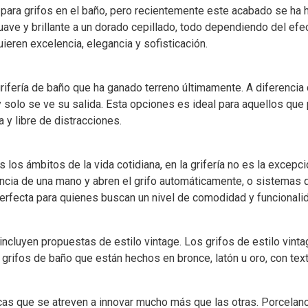
 para grifos en el baño, pero recientemente este acabado se h
ave y brillante a un dorado cepillado, todo dependiendo del efe
eren excelencia, elegancia y sofisticación.
fería de baño que ha ganado terreno últimamente. A diferencia de
 solo se ve su salida. Esta opciones es ideal para aquellos que 
 y libre de distracciones.
 los ámbitos de la vida cotidiana, en la grifería no es la excepci
cia de una mano y abren el grifo automáticamente, o sistemas que
erfecta para quienes buscan un nivel de comodidad y funcionali
incluyen propuestas de estilo vintage. Los grifos de estilo vin
 grifos de baño que están hechos en bronce, latón u oro, con te
rcas que se atreven a innovar mucho más que las otras. Porcela