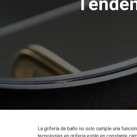
Tendenc
La grifería de baño no solo cumple una funció
tecnologías en grifería están en constante cam