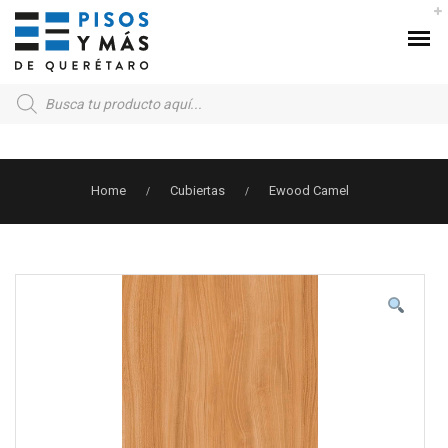
Products
search
Home
Cubiertas
Ewood Camel
/
/