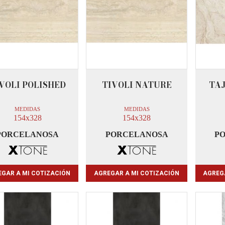
VOLI POLISHED
TIVOLI NATURE
TAJ
MEDIDAS
MEDIDAS
154x328
154x328
PORCELANOSA
PORCELANOSA
P
GAR A MI COTIZACIÓN
AGREGAR A MI COTIZACIÓN
AGREG