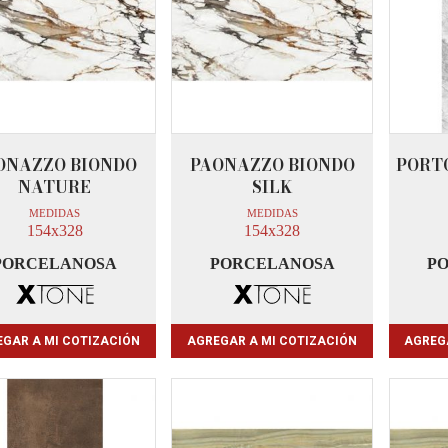
ONAZZO BIONDO
PAONAZZO BIONDO
PORT
NATURE
SILK
MEDIDAS
MEDIDAS
154x328
154x328
PORCELANOSA
PORCELANOSA
P
GAR A MI COTIZACIÓN
AGREGAR A MI COTIZACIÓN
AGREG