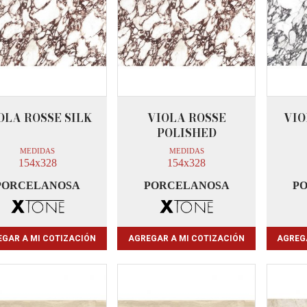
OLA ROSSE SILK
VIOLA ROSSE
VIO
POLISHED
MEDIDAS
MEDIDAS
154x328
154x328
PORCELANOSA
PORCELANOSA
P
GAR A MI COTIZACIÓN
AGREGAR A MI COTIZACIÓN
AGREG