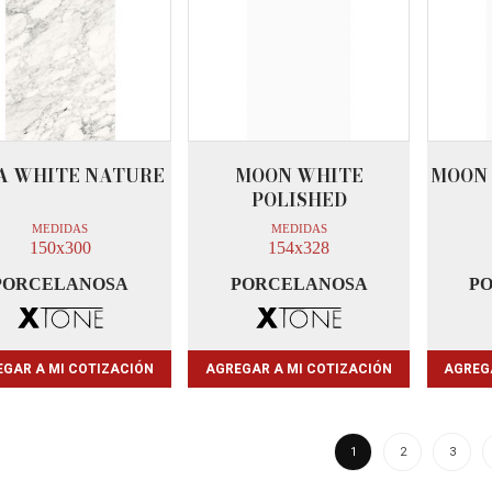
A WHITE NATURE
MOON WHITE
MOON
POLISHED
MEDIDAS
MEDIDAS
150x300
154x328
PORCELANOSA
PORCELANOSA
P
GAR A MI COTIZACIÓN
AGREGAR A MI COTIZACIÓN
AGREG
1
2
3