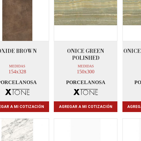
OXIDE BROWN
ONICE GREEN
ONICE
POLISHED
MEDIDAS
MEDIDAS
154x328
150x300
PORCELANOSA
PORCELANOSA
P
GAR A MI COTIZACIÓN
AGREGAR A MI COTIZACIÓN
AGREG