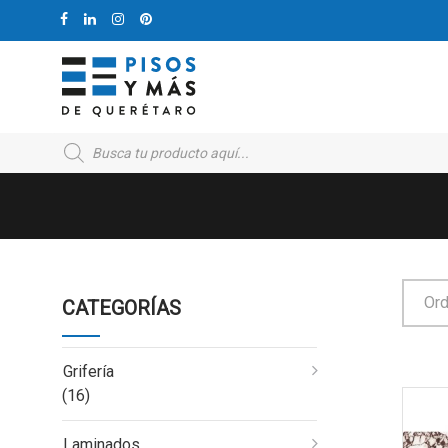
Products
search
Ord
CATEGORÍAS
Grifería
(16)
Laminados