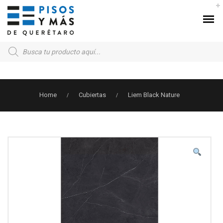
Products
search
Home
Cubiertas
Liem Black Nature
/
/