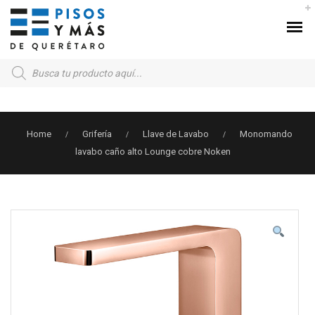
Products
search
Home
Grifería
Llave de Lavabo
Monomando
/
/
/
lavabo caño alto Lounge cobre Noken