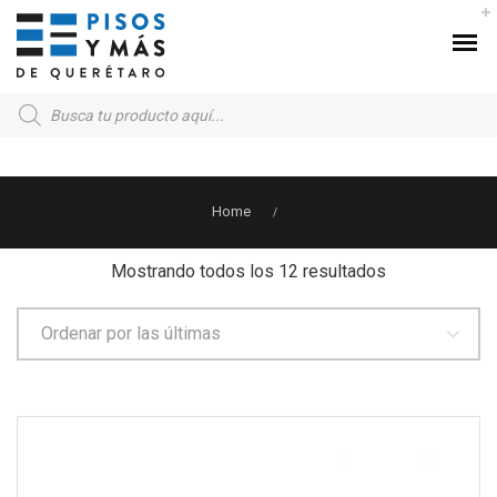
Products
search
Home
/
Sorted
Mostrando todos los 12 resultados
by
latest
Ordenar por las últimas