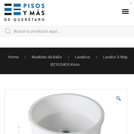
Products
search
Home
Muebles de Baño
Lavabos
Lavabo 3-Way
/
/
/
B210 D40 E Krion