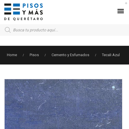
Products
search
Home
Pisos
Cemento y Esfumados
Tecali Azul
/
/
/