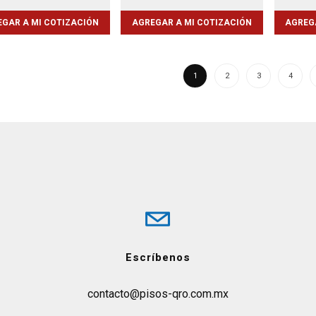
GAR A MI COTIZACIÓN
AGREGAR A MI COTIZACIÓN
AGREG
1
2
3
4
Escríbenos
contacto@pisos-qro.com.mx