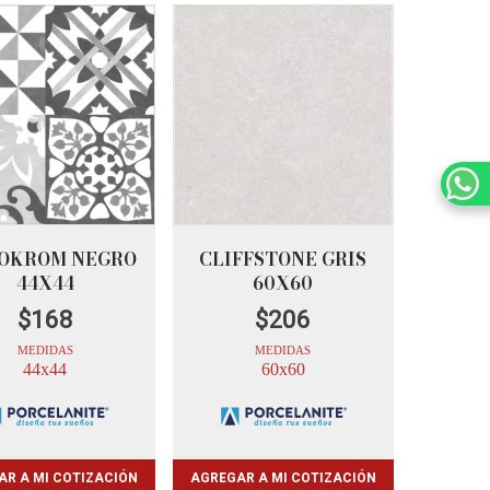
OKROM NEGRO
CLIFFSTONE GRIS
44X44
60X60
$
168
$
206
MEDIDAS
MEDIDAS
44x44
60x60
AR A MI COTIZACIÓN
AGREGAR A MI COTIZACIÓN