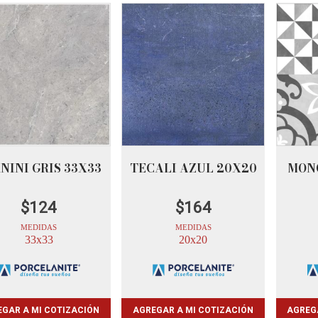
NINI GRIS 33X33
TECALI AZUL 20X20
MON
$
124
$
164
MEDIDAS
MEDIDAS
33x33
20x20
GAR A MI COTIZACIÓN
AGREGAR A MI COTIZACIÓN
AGREG