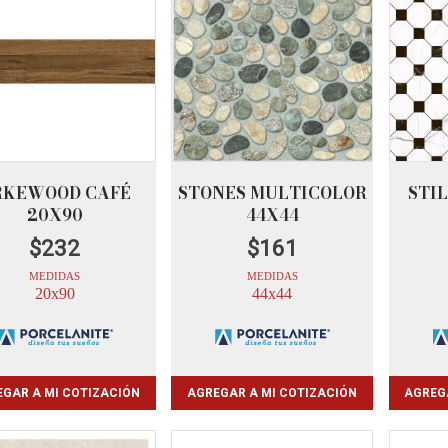
RKEWOOD CAFÉ
STONES MULTICOLOR
STI
20X90
44X44
$
232
$
161
MEDIDAS
MEDIDAS
20x90
44x44
GAR A MI COTIZACIÓN
AGREGAR A MI COTIZACIÓN
AGREG