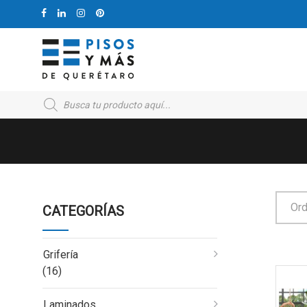
Products
search
Ord
CATEGORÍAS
Grifería
(16)
Laminados