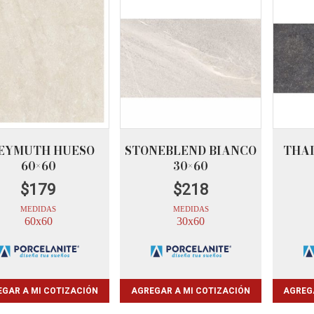
EYMUTH HUESO
STONEBLEND BIANCO
THAI
60×60
30×60
$
179
$
218
MEDIDAS
MEDIDAS
60x60
30x60
GAR A MI COTIZACIÓN
AGREGAR A MI COTIZACIÓN
AGREG