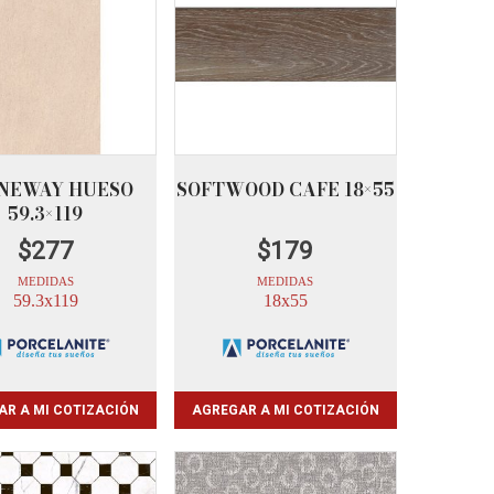
NEWAY HUESO
SOFTWOOD CAFE 18×55
59.3×119
$
277
$
179
MEDIDAS
MEDIDAS
59.3x119
18x55
AR A MI COTIZACIÓN
AGREGAR A MI COTIZACIÓN