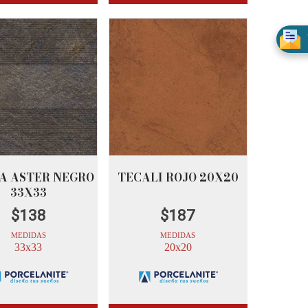
A ASTER NEGRO
TECALI ROJO 20X20
33X33
$
138
$
187
MEDIDAS
MEDIDAS
33x33
20x20