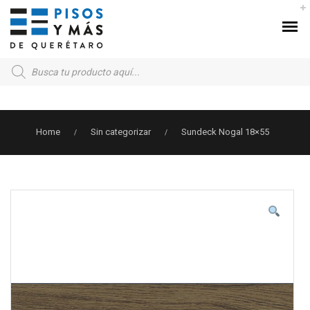
Products
search
Home
Sin categorizar
Sundeck Nogal 18×55
/
/