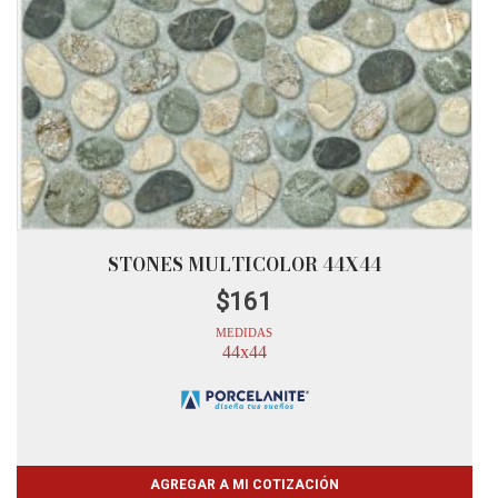
STONES MULTICOLOR 44X44
$
161
MEDIDAS
44x44
AGREGAR A MI COTIZACIÓN