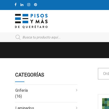
Products
search
Ord
CATEGORÍAS
Grifería
(16)
Laminados