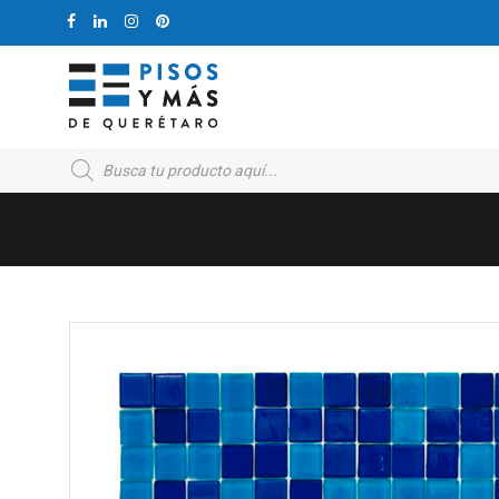
Products
search