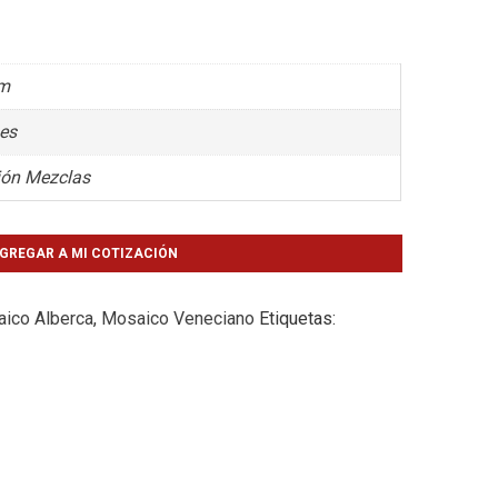
cm
nes
ión Mezclas
GREGAR A MI COTIZACIÓN
ico Alberca
,
Mosaico Veneciano
Etiquetas: