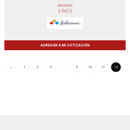
MEDIDAS
2.5x2.5
AGREGAR A MI COTIZACIÓN
←
1
2
3
…
9
10
11
12