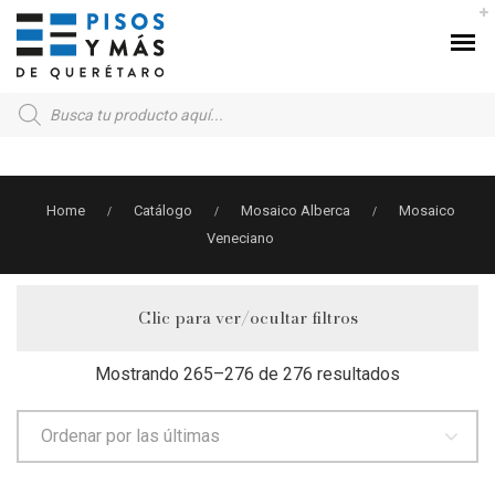
Products
search
Home
Catálogo
Mosaico Alberca
Mosaico
/
/
/
Veneciano
Clic para ver/ocultar filtros
Sorted
Mostrando 265–276 de 276 resultados
by
latest
Ordenar por las últimas